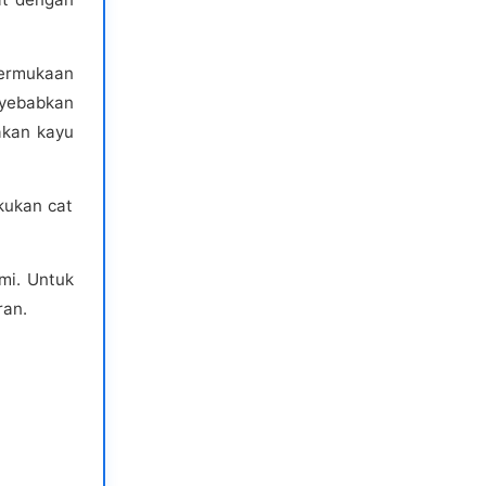
Permukaan
nyebabkan
akan kayu
kukan cat
mi. Untuk
ran.