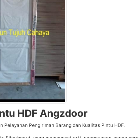
intu HDF Angzdoor
n Pelayanan Pengiriman Barang dan Kualitas Pintu HDF.
ity Fiberboard, yang mempunyai arti, penggunaan papan ser