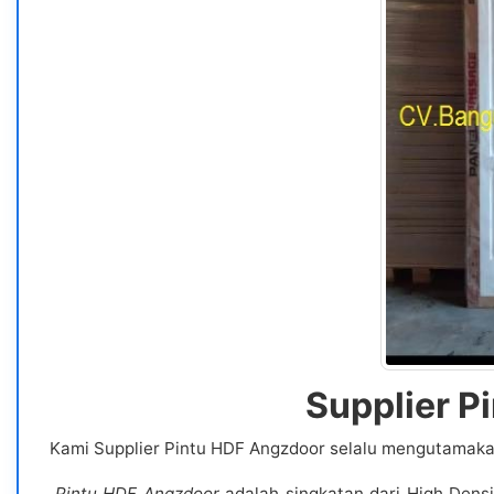
Supplier P
Kami Supplier Pintu HDF Angzdoor selalu mengutamaka
Pintu HDF Angzdoor
adalah singkatan dari High Dens