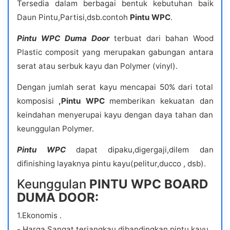
Tersedia dalam berbagai bentuk kebutuhan baik
Daun Pintu,Partisi,dsb.contoh
Pintu WPC
.
Pintu WPC Duma Doo
r
terbuat dari bahan Wood
Plastic composit yang merupakan gabungan antara
serat atau serbuk kayu dan Polymer (vinyl).
Dengan jumlah serat kayu mencapai 50% dari total
komposisi
,Pintu WPC
memberikan kekuatan dan
keindahan menyerupai kayu dengan daya tahan dan
keunggulan Polymer.
Pintu WPC
dapat dipaku,digergaji,dilem dan
difinishing layaknya pintu kayu(pelitur,ducco , dsb).
Keunggulan
PINTU WPC BOARD
DUMA DOOR:
1.Ekonomis .
-.Harga Sangat terjangkau dibandingkan pintu kayu.