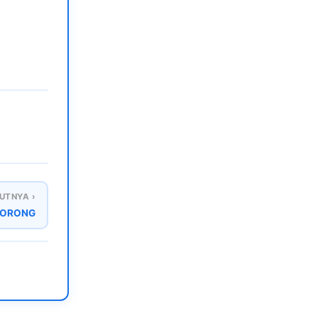
UTNYA ›
 SORONG