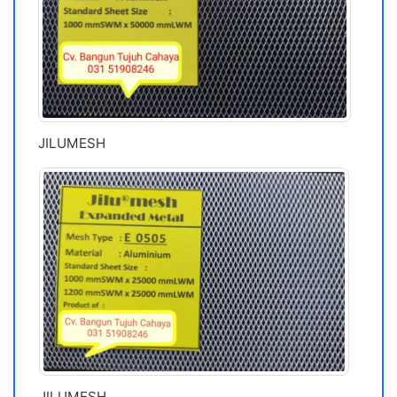
JILUMESH
JILUMESH