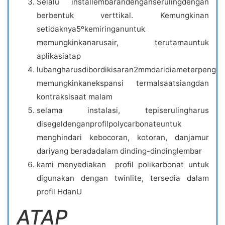
Selalu installembarandenganserulingdengan
berbentuk verttikal. Kemungkinan
setidaknya5ºkemiringanuntuk
memungkinkanarusair, terutamauntuk
aplikasiatap
lubangharusdibordikisaran2mmdaridiameterpenge
memungkinkanekspansi termalsaatsiangdan
kontraksisaat malam
selama instalasi, tepiserulingharus
disegeldenganprofilpolycarbonateuntuk
menghindari kebocoran, kotoran, danjamur
dariyang beradadalam dinding-dindinglembar
kami menyediakan profil polikarbonat untuk
digunakan dengan twinlite, tersedia dalam
profil HdanU
ATAP