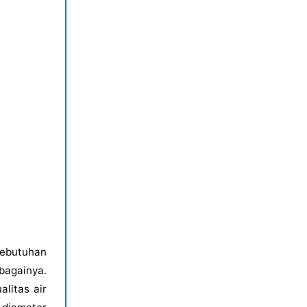
kebutuhan
againya.
litas air