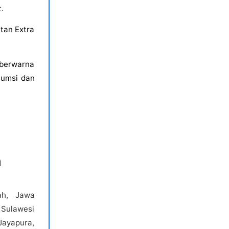
.
tan Extra
r berwarna
sumsi dan
h
ah, Jawa
 Sulawesi
Jayapura,