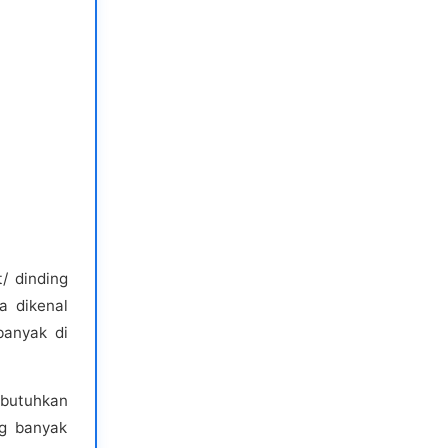
/ dinding
a dikenal
banyak di
mbutuhkan
ng banyak