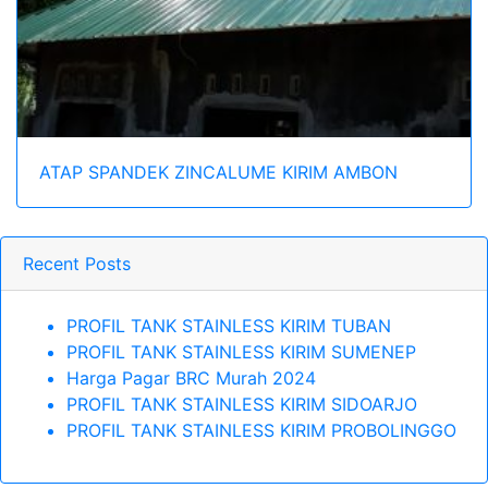
ATAP SPANDEK ZINCALUME KIRIM AMBON
Recent Posts
PROFIL TANK STAINLESS KIRIM TUBAN
PROFIL TANK STAINLESS KIRIM SUMENEP
Harga Pagar BRC Murah 2024
PROFIL TANK STAINLESS KIRIM SIDOARJO
PROFIL TANK STAINLESS KIRIM PROBOLINGGO